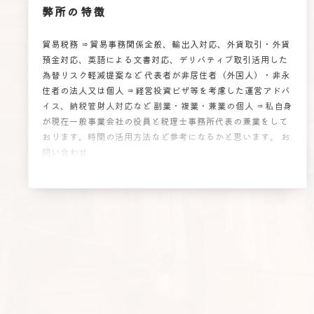
弊所の特徴
貿易税務 ⇒貿易事務関係全般、輸出入対応、外貨取引・外貨
預金対応、英語による文書対応、デリバティブ取引活用した
為替リスク軽減提案など 代表者が非居住者（外国人）・非永
住者の法人又は個人 ⇒経営投資ビザ等を考慮した運営アドバ
イス、納税管財人対応など 副業・複業・兼業の個人 ⇒私自身
が現在一般事業会社の役員と税理士事務所代表の兼業をして
おります。時間の活用方法など参考になるかと思います。 お
問い合わせ...