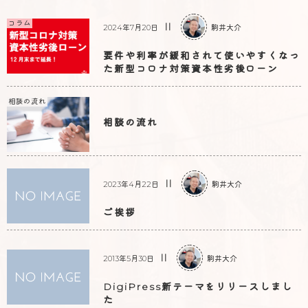
コラム
駒井大介
2024年7月20日
要件や利率が緩和されて使いやすくなっ
た新型コロナ対策資本性劣後ローン
相談の流れ
相談の流れ
駒井大介
2023年4月22日
ご挨拶
駒井大介
2013年5月30日
DigiPress新テーマをリリースしまし
た