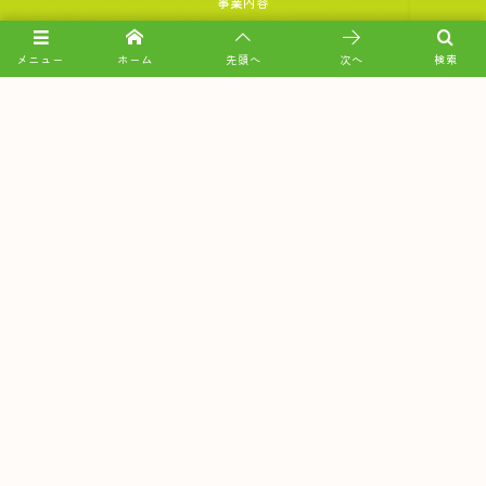
事業内容
弊所の特徴
メニュー
ホーム
先頭へ
次へ
検索
業務内容と料金（税込）
税理士ってどんな仕事？
相談の流れ
かかりつけを見つけよう
税理士相談はじめてガイド
お問い合わせ
お電話でのお問い合わせはこちら