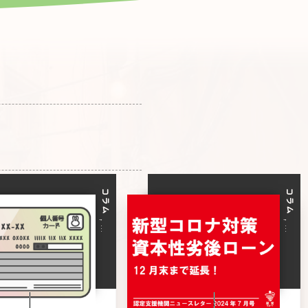
コラム
コラム
, …
, …