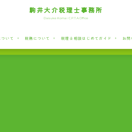
駒井大介税理士事務所
Daisuke Komai C.P.T.A.Office
について
税務について
税理士相談はじめてガイド
お問