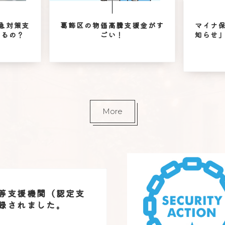
急対策支
葛飾区の物価高騰支援金がす
マイナ
あるの？
ごい！
知らせ
More
等支援機関（認定支
録されました。