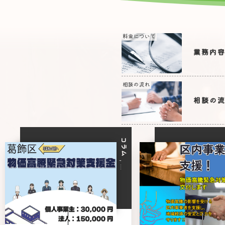
料金について
業務内
相談の流れ
相談の
コラム
, …