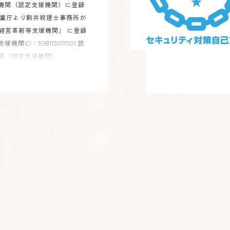
機関（認定支援機関）に登録
企業庁より駒井税理士事務所が
に「経営革新等支援機関」 に登録
関ID：108113011501 認
（認定支援機関）...