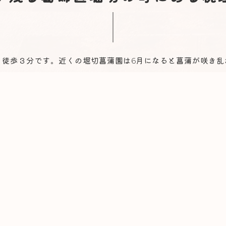
り徒歩３分です。近くの堀切菖蒲園は6月になると菖蒲が咲き乱
宅地区の中にある事務所ですので、ご来訪頂いた際にはゆっく
でもお気軽にご相談ください。〒124-0006 東京都葛飾区堀切3