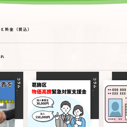
容と料金（税込）
流れ
コラム
コラム
, …
, …