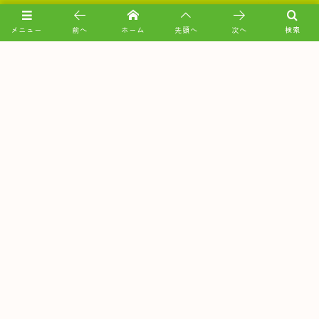
メニュー
前へ
ホーム
先頭へ
次へ
検索
ごあいさつ
事務所について
事業内容
弊所の特徴
業務内容と料金（税込）
税理士ってどんな仕事？
相談の流れ
かかりつけを見つけよう
税理士相談はじめてガイド